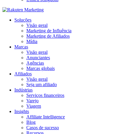
Soluções
Visão geral
Marketing de Influência
Marketing de Afiliados
Mídia
Marcas
Visão geral
Anunciantes
Agências
Marcas globais
Afiliados
Visão geral
Seja um afiliado
Indústrias
Serviços financeiros
Varejo
Viagem
Insights
Affiliate Intelligence
Blog
Casos de sucesso
Recursos