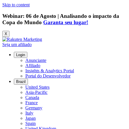
Skip to content
Webinar: 06 de Agosto | Analisando o impacto da
Copa do Mundo
Garanta seu lugar!
X
Seja um afiliado
Login
Anunciante
Afiliado
Insights & Analytics Portal
Portal do Desenvolvedor
Brazil
United States
Asia-Pacific
Canada
France
Germany
Italy
Japan
Spain
United Kingdom