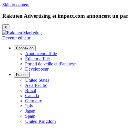
Skip to content
Rakuten Advertising et impact.com annoncent un part
X
Devenir éditeur
Connexion
Annonceur affilié
Éditeur affilié
Portail de veille et d’analyse
Développeur
France
United States
Asia-Pacific
Brazil
Canada
Germany
Italy
Japan
Spain
United Kingdom