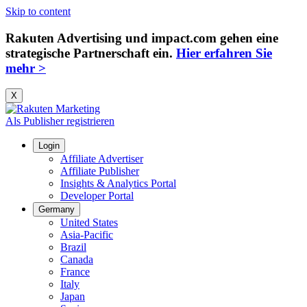
Skip to content
Rakuten Advertising und impact.com gehen eine
strategische Partnerschaft ein.
Hier erfahren Sie
mehr >
X
Als Publisher registrieren
Login
Affiliate Advertiser
Affiliate Publisher
Insights & Analytics Portal
Developer Portal
Germany
United States
Asia-Pacific
Brazil
Canada
France
Italy
Japan