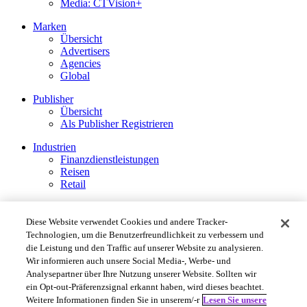
Media: CTVision+
Marken
Übersicht
Advertisers
Agencies
Global
Publisher
Übersicht
Als Publisher Registrieren
Industrien
Finanzdienstleistungen
Reisen
Retail
Rechtliche Hinweise
Politique de confidentialité
Diese Website verwendet Cookies und andere Tracker-
Impressum
Technologien, um die Benutzerfreundlichkeit zu verbessern und
Cookie and Tracking Technology Policy
die Leistung und den Traffic auf unserer Website zu analysieren.
Privacy Settings
Wir informieren auch unsere Social Media-, Werbe- und
Analysepartner über Ihre Nutzung unserer Website. Sollten wir
Rakuten Advertising ©2026. All Rights Reserved.
ein Opt-out-Präferenzsignal erkannt haben, wird dieses beachtet.
Weitere Informationen finden Sie in unserem/-r
Lesen Sie unsere
More Services