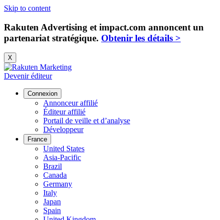
Skip to content
Rakuten Advertising et impact.com annoncent un
partenariat stratégique.
Obtenir les détails >
X
Devenir éditeur
Connexion
Annonceur affilié
Éditeur affilié
Portail de veille et d’analyse
Développeur
France
United States
Asia-Pacific
Brazil
Canada
Germany
Italy
Japan
Spain
United Kingdom