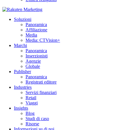
Soluzioni
Panoramica
Affiliazione
Media
Media: CTVision+
Marchi
Panoramica
Inserzionisti
Agenzie
Globale
Publisher
Panoramica
Registrati editore
Industries
Servizi finanziari
Retail
Viaggi
Insights
Blog
Studi di caso
Risorse
Informazioni su di noi