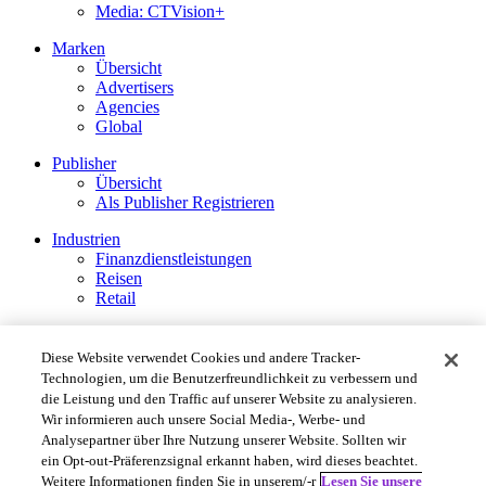
Media: CTVision+
Marken
Übersicht
Advertisers
Agencies
Global
Publisher
Übersicht
Als Publisher Registrieren
Industrien
Finanzdienstleistungen
Reisen
Retail
Rechtliche Hinweise
Politique de confidentialité
Diese Website verwendet Cookies und andere Tracker-
Impressum
Technologien, um die Benutzerfreundlichkeit zu verbessern und
Cookie and Tracking Technology Policy
die Leistung und den Traffic auf unserer Website zu analysieren.
Privacy Settings
Wir informieren auch unsere Social Media-, Werbe- und
Analysepartner über Ihre Nutzung unserer Website. Sollten wir
Rakuten Advertising ©2026. All Rights Reserved.
ein Opt-out-Präferenzsignal erkannt haben, wird dieses beachtet.
Weitere Informationen finden Sie in unserem/-r
Lesen Sie unsere