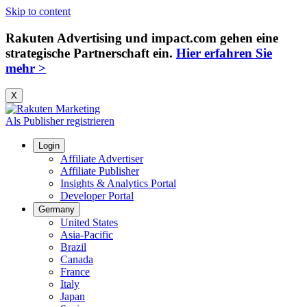
Skip to content
Rakuten Advertising und impact.com gehen eine
strategische Partnerschaft ein.
Hier erfahren Sie
mehr >
X
Als Publisher registrieren
Login
Affiliate Advertiser
Affiliate Publisher
Insights & Analytics Portal
Developer Portal
Germany
United States
Asia-Pacific
Brazil
Canada
France
Italy
Japan